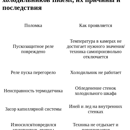
последствия
Поломка
Как проявляется
Температура в камерах не
Пускозащитное реле
достигает нужного значения/
повреждено
техника самопроизвольно
отключается
Реле пуска перегорело
Холодильник не работает
Обледенение стенок
Неисправность термодатчика
холодильного шкафа
Иней и лед на внутренних
Засор капиллярной системы
стенках
Износился/повредился
Техника не отдыхает и
уплотнитель дверцы
перегревается